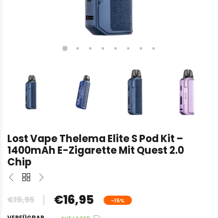
Lost Vape Thelema Elite S Pod Kit –
1400mAh E-Zigarette Mit Quest 2.0
Chip
€16,95
€19,95
-15%
VERFÜGBAR
AUF LAGER