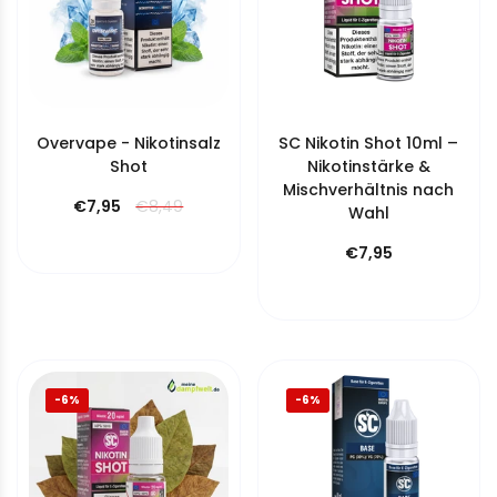
Overvape - Nikotinsalz
SC Nikotin Shot 10ml –
Shot
Nikotinstärke &
Mischverhältnis nach
€7,95
€8,49
Wahl
€7,95
-6%
-6%