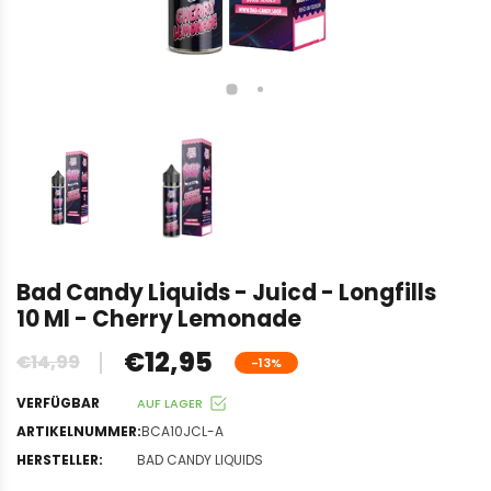
Bad Candy Liquids - Juicd - Longfills
10 Ml - Cherry Lemonade
€12,95
€14,99
-13%
VERFÜGBAR
AUF LAGER
ARTIKELNUMMER:
BCA10JCL-A
HERSTELLER:
BAD CANDY LIQUIDS