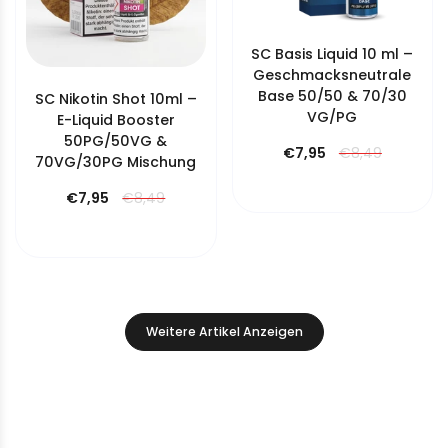
SC Basis Liquid 10 ml –
Geschmacksneutrale
Base 50/50 & 70/30
SC Nikotin Shot 10ml –
VG/PG
E-Liquid Booster
50PG/50VG &
€7,95
€8,49
70VG/30PG Mischung
€7,95
€8,49
Weitere Artikel Anzeigen