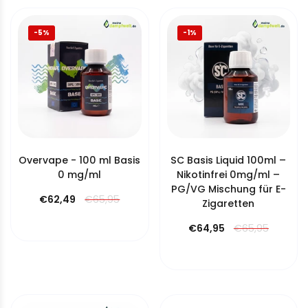
-5%
-1%
Overvape - 100 ml Basis
SC Basis Liquid 100ml –
0 mg/ml
Nikotinfrei 0mg/ml –
PG/VG Mischung für E-
€62,49
€65,95
Zigaretten
€64,95
€65,95